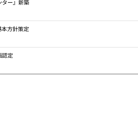
ンター』新築
基本方針策定
画認定